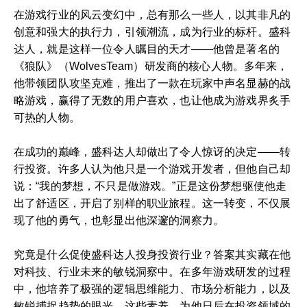
在游戏行业的风云变幻中，总有那么一些人，以其非凡的
创意和强大的执行力，引领潮流，成为行业的标杆。盛科
达人，就是这样一位令人瞩目的天才――他曾是著名的
《狼队》（WolvesTeam）研发商的核心人物。多年来，
他带领团队攻坚克难，推出了一款在玩家中声名显赫的战
略游戏，赢得了无数的用户喜欢，也让他成为游戏界炙手
可热的人物。
在成功的巅峰，盛科达人却做出了令人惊讶的决定——转
行投资。许多人认为他只是一个游戏开发者，但他自己却
说：“我的梦想，不只是做游戏。”正是这份梦想驱使他走
出了舒适区，开启了别样的职业旅程。这一转变，不仅展
现了他的勇气，也彰显出他深邃的洞察力。
究竟是什么促使盛科达人投身投资行业？答案其实藏在他
对科技、行业未来的敏锐洞察中。在多年游戏研发的过程
中，他培养了极强的逻辑思维能力、市场分析能力，以及
敏锐捕捉趋势的眼光。这些素养，为他日后在投资领域的