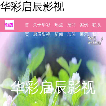
华彩启辰影视
首
关于华彩
热点
招商
案例
联系
页
启辰影视
新闻
加盟
展示
我们
华彩启辰影视