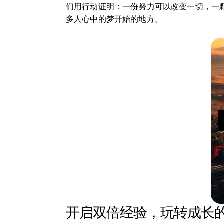
们用行动证明：一份努力可以改变一切，一
多人心中的梦开始的地方。
开启双倍经验，玩转成长