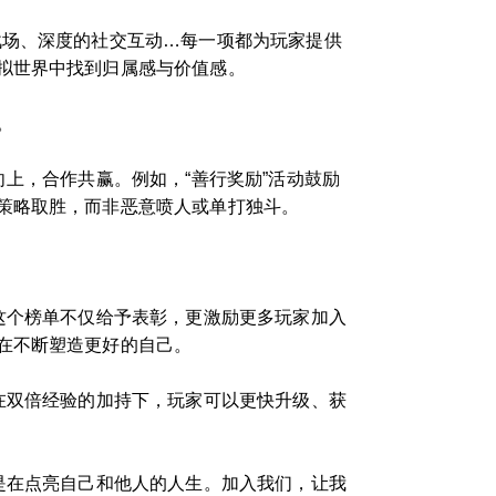
战场、深度的社交互动…每一项都为玩家提供
拟世界中找到归属感与价值感。
。
上，合作共赢。例如，“善行奖励”活动鼓励
策略取胜，而非恶意喷人或单打独斗。
这个榜单不仅给予表彰，更激励更多玩家加入
在不断塑造更好的自己。
在双倍经验的加持下，玩家可以更快升级、获
是在点亮自己和他人的人生。加入我们，让我