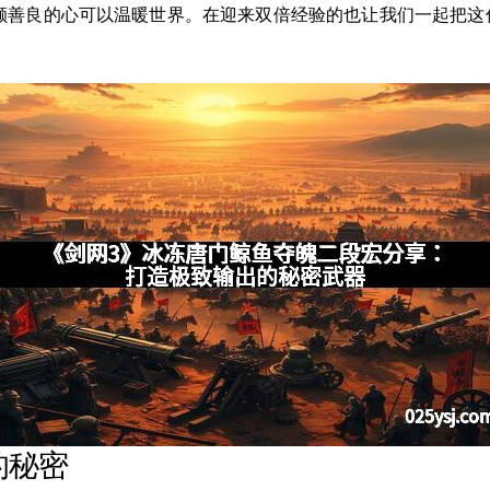
颗善良的心可以温暖世界。在迎来双倍经验的也让我们一起把这
的秘密