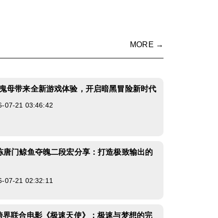
MORE →
鬼母带来全新游戏体验，开启暗黑冒险新时代
7-21 03:46:42
冻唐门鲸鱼夺魄二段宏分享：打造极致输出的
7-21 02:32:11
跨界联合电影《极速天使》：极速与梦想的完