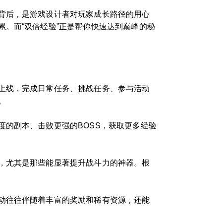
背后，是游戏设计者对玩家成长路径的用心
。而“双倍经验”正是帮你快速达到巅峰的秘
上线，完成日常任务、挑战任务、参与活动
。
的副本、击败更强的BOSS，获取更多经验
，尤其是那些能显著提升战斗力的神器。根
动往往伴随着丰富的奖励和稀有资源，还能