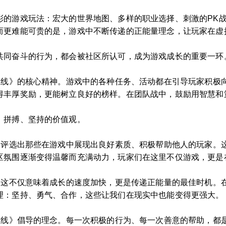
彩的游戏玩法：宏大的世界地图、多样的职业选择、刺激的PK
而更难能可贵的是，游戏中不断传递的正能量理念，让玩家在虚
共同奋斗的行为，都会被社区所认可，成为游戏成长的重要一环
在线》的核心精神。游戏中的各种任务、活动都在引导玩家积极向
得丰厚奖励，更能树立良好的榜样。在团队战中，鼓励用智慧和
、拼搏、坚持的价值观。
每周评选出那些在游戏中展现出良好素质、积极帮助他人的玩家。
区氛围逐渐变得温馨而充满动力，玩家们在这里不仅游戏，更是
启。这不仅意味着成长的速度加快，更是传递正能量的最佳时机。
理：坚持、勇气、合作，这些让我们在现实中也能变得更强大。
坤在线》倡导的理念。每一次积极的行为、每一次善意的帮助，都