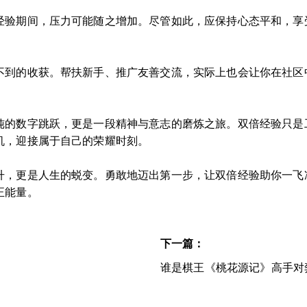
经验期间，压力可能随之增加。尽管如此，应保持心态平和，享
不到的收获。帮扶新手、推广友善交流，实际上也会让你在社区
纯的数字跳跃，更是一段精神与意志的磨炼之旅。双倍经验只是
机，迎接属于自己的荣耀时刻。
升，更是人生的蜕变。勇敢地迈出第一步，让双倍经验助你一飞
正能量。
下一篇：
！
谁是棋王《桃花源记》高手对