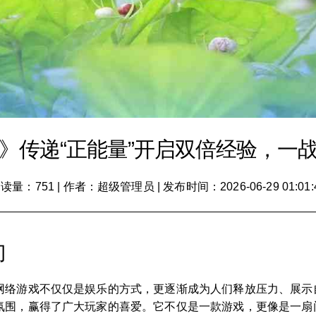
》传递“正能量”开启双倍经验，一
读量：751
|
作者：超级管理员
|
发布时间：2026-06-29 01:01:
门
网络游戏不仅仅是娱乐的方式，更逐渐成为人们释放压力、展示
氛围，赢得了广大玩家的喜爱。它不仅是一款游戏，更像是一扇