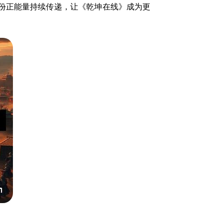
份正能量持续传递，让《乾坤在线》成为更