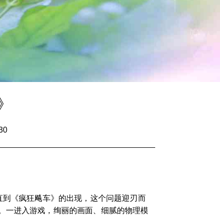
》
30
直到《疯狂飚车》的出现，这个问题迎刃而
。一进入游戏，绚丽的画面、细腻的物理模