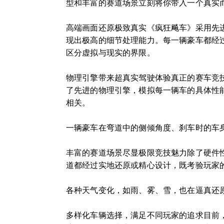
型和丰富的赛道场景立刻将你带入一个真实
高端画面还原极致真实《疯狂飚车》采用先
现出极高的细节处理能力。每一辆豪车都经
区分虚拟与现实的界限。
物理引擎带来超真实驾驶体验真正的赛车竞
了先进的物理引擎，模拟每一辆车的具体性
相关。
一辆豪车在弯道中的侧倾角度、刹车时的车
丰富的赛道场景尽显极限竞技魅力除了硬件
道都经过实地还原或精心设计，既考验玩家
各种天气变化，如雨、雾、雪，也在逼真还
多样化车辆选择，满足不同玩家的追求目前