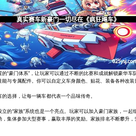
置的“豪门体系”，让玩家可以通过不断的比赛和成就解锁豪华车
性能与专属配件。你可以自定义车身颜色、贴花、装备各种改装
富的选择，让每一辆车都代表一个品味传奇。
设立的“家族”系统也是一个亮点。玩家可以加入豪门家族，一起
助，集体参加大型赛事，赢取丰厚的奖励。家族排名不断攀升，