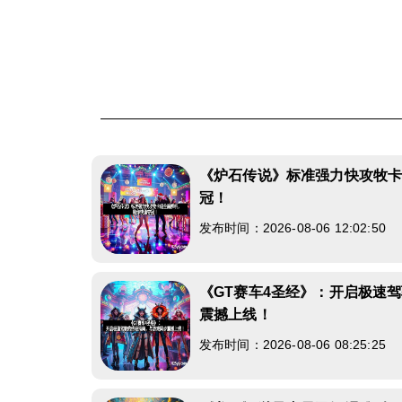
《炉石传说》标准强力快攻牧
冠！
发布时间：2026-08-06 12:02:50
《GT赛车4圣经》：开启极速
震撼上线！
发布时间：2026-08-06 08:25:25