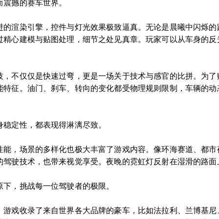
而震撼的赛车世界。
进的渲染引擎，控件与灯光效果极致逼真。无论是晨曦中闪烁的
过精心建模与贴图处理，细节之处见真章。玩家可以从车身的反
技，不仅仅是快速过弯，更是一场关于技术与感官的比拼。为了
能特征。油门、刹车、转向的变化都受物理规则限制，车辆的动
身稳定性，都表现得淋漓尽致。
性能，场景的多样化也极大丰富了游戏内容。像环海赛道、都市
的驾驶技术，也带来视觉享受。夜晚的霓虹灯反射在湿滑的路面
原下，挑战每一位驾驶者的极限。
，游戏收录了来自世界各大品牌的豪车，比如法拉利、兰博基尼