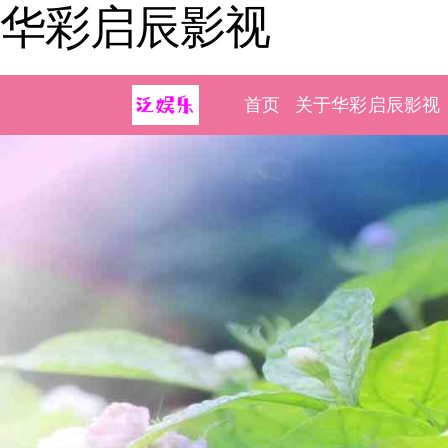
华彩启辰影视
首页
关于华彩启辰影视