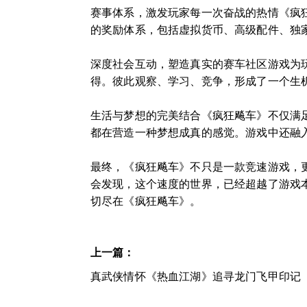
赛事体系，激发玩家每一次奋战的热情《疯
的奖励体系，包括虚拟货币、高级配件、独
深度社会互动，塑造真实的赛车社区游戏为
得。彼此观察、学习、竞争，形成了一个生
生活与梦想的完美结合《疯狂飚车》不仅满
都在营造一种梦想成真的感觉。游戏中还融
最终，《疯狂飚车》不只是一款竞速游戏，
会发现，这个速度的世界，已经超越了游戏
切尽在《疯狂飚车》。
上一篇：
真武侠情怀《热血江湖》追寻龙门飞甲印记