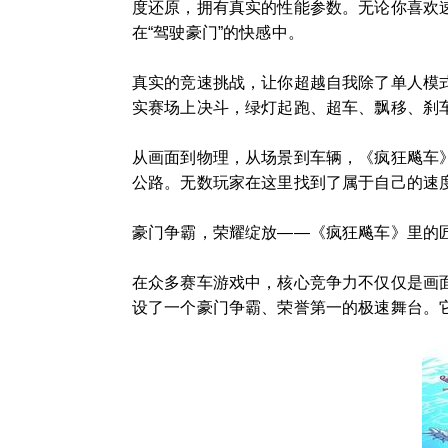
度还原，拥有真实的性能参数。无论你喜欢
在“驾驶豪门”的快感中。
真实的竞速挑战，让你超越自我除了单人模
实赛场上决斗，绿灯起跑、超车、飘移、刹
从画面到物理，从场景到车辆，《疯狂飚车
公路。无数玩家在这里找到了属于自己的速
豪门争霸，荣耀绽放——《疯狂飚车》里的
在众多赛车游戏中，核心竞争力不仅仅是画
设了一个豪门争霸、荣誉第一的极速舞台。