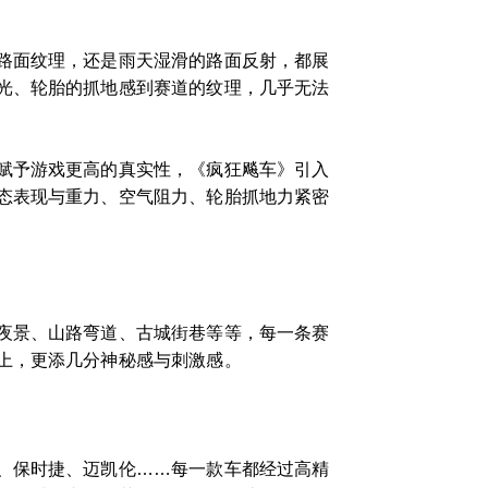
路面纹理，还是雨天湿滑的路面反射，都展
光、轮胎的抓地感到赛道的纹理，几乎无法
赋予游戏更高的真实性，《疯狂飚车》引入
态表现与重力、空气阻力、轮胎抓地力紧密
夜景、山路弯道、古城街巷等等，每一条赛
上，更添几分神秘感与刺激感。
、保时捷、迈凯伦……每一款车都经过高精