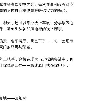
战赛等高端竞技内容。每次赛事都设有对应
周的竞技排行榜也是检验你实力的舞台。
、聊天，还可以举办线上车展、分享改装心
伴，甚至组队参加跨地域的线下赛事。
场景、名车展厅、明星车手……每一处细节
豪门的尊贵与荣耀。
道上驰骋，穿梭在现实与虚拟的夹缝中，你
让你找到归宿——极速豪门就在你脚下，一
集地——加加村