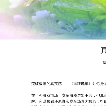
阅
突破极限的真实感——《疯狂飚车》让你身
在当今游戏市场，赛车游戏层出不穷，但真
解。它以极致还原真实赛车场景为核心，打