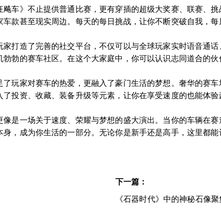
狂飚车》不止提供普通比赛，更有穿插的超级大奖赛、联赛、挑
家车款甚至现实周边。每天的每日挑战，让你不断突破自我，每
玩家打造了完善的社交平台，不仅可以与全球玩家实时语音通话
机勃勃的赛车社区。在这个大家庭中，你可以认识志同道合的伙
足了玩家对赛车的热爱，更融入了豪门生活的梦想。奢华的赛车
入了投资、收藏、装备升级等元素，让你在享受速度的也能体验
更像是一场关于速度、荣耀与梦想的盛大演出。当你的车辆在赛
本身，成为你生活的一部分。无论你是新手还是高手，这里都能
下一篇：
《石器时代》中的神秘石像聚