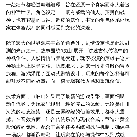
一处细节都经过精雕细琢，旨在还原一个真实而令人着迷
的神话世界。角色设定上，既有威武的仙人、英勇的战
神，也有智慧的古神、调皮的妖怪，丰富的角色体系让玩
家在体验战斗的同时感受到文化的深邃。
除了宏大的世界观与丰富的角色外，剧情设定也是此次封
测的亮点之一。故事围绕“岐山”展开，讲述古代传说中的
神祇争斗、人妖情仇与天地变迁，玩家扮演的英雄在这片
神秘土地上探寻真相、抗衡邪恶，迎来一段史诗般的冒险
旅程。游戏采用了互动式剧情设计，玩家的每个选择都可
能引发不同的故事走向，极大增强代入感和重玩价值。
技术方面，《岐山》采用了最新的游戏引擎，画面细腻、
动作流畅，为玩家呈现出一种沉浸式的体验。无论是山川
河流的动态渲染，还是云雾缭绕的仙境效果，都令人震
撼。在音效方面，结合传统乐器与现代合成，营造出黄金
般沉醉的氛围。配合丰富的任务系统和战斗机制，确保每
一场战斗都激烈精彩，让玩家在策略与操作中找到成就