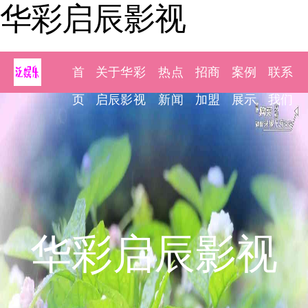
华彩启辰影视
首
关于华彩
热点
招商
案例
联系
页
启辰影视
新闻
加盟
展示
我们
华彩启辰影视